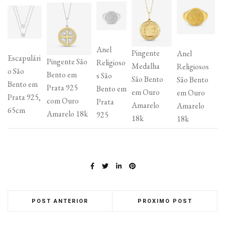
Anel
Pingente
Anel
Escapulári
Pingente São
Religioso
Medalha
Religiosos
o São
Bento em
s São
São Bento
São Bento
Bento em
Prata 925
Bento em
em Ouro
em Ouro
Prata 925,
com Ouro
Prata
Amarelo
Amarelo
65cm
Amarelo 18k
925
18k
18k
POST ANTERIOR
PROXIMO POST