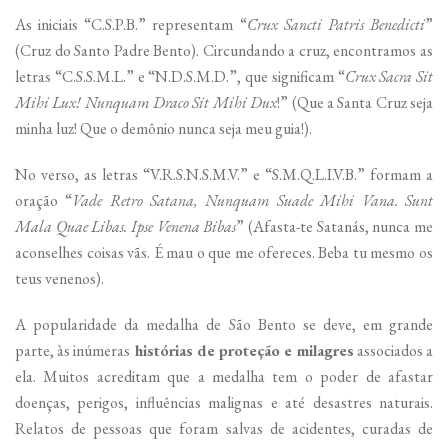
As iniciais “C.S.P.B.” representam “
Crux Sancti Patris Benedicti
”
(Cruz do Santo Padre Bento). Circundando a cruz, encontramos as
letras “C.S.S.M.L.” e “N.D.S.M.D.”, que significam “
Crux Sacra Sit
Mihi Lux! Nunquam Draco Sit Mihi Dux
!” (Que a Santa Cruz seja
minha luz! Que o demônio nunca seja meu guia!).
No verso, as letras “V.R.S.N.S.M.V.” e “S.M.Q.L.I.V.B.” formam a
oração “
Vade Retro Satana, Nunquam Suade Mihi Vana. Sunt
Mala Quae Libas. Ipse Venena Bibas
” (Afasta-te Satanás, nunca me
aconselhes coisas vãs. É mau o que me ofereces. Beba tu mesmo os
teus venenos).
A popularidade da medalha de São Bento se deve, em grande
parte, às inúmeras
histórias de proteção e milagres
associados a
ela. Muitos acreditam que a medalha tem o poder de afastar
doenças, perigos, influências malignas e até desastres naturais.
Relatos de pessoas que foram salvas de acidentes, curadas de